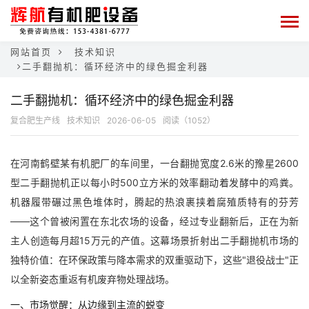
网站首页
技术知识
二手翻抛机：循环经济中的绿色掘金利器
二手翻抛机：循环经济中的绿色掘金利器
复合肥生产线
技术知识
2026-06-05
阅读（1052）
在河南鹤壁某有机肥厂的车间里，一台翻抛宽度2.6米的豫星2600
型二手翻抛机正以每小时500立方米的效率翻动着发酵中的鸡粪。
机器履带碾过黑色堆体时，腾起的热浪裹挟着腐殖质特有的芬芳
——这个曾被闲置在东北农场的设备，经过专业翻新后，正在为新
主人创造每月超15万元的产值。这幕场景折射出二手翻抛机市场的
独特价值：在环保政策与降本需求的双重驱动下，这些"退役战士"正
以全新姿态重返有机废弃物处理战场。
一、市场觉醒：从边缘到主流的蜕变