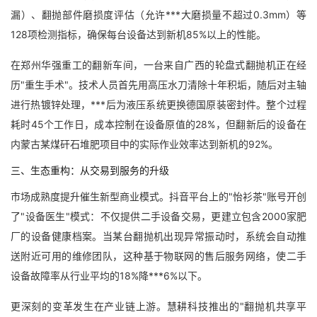
漏）、翻抛部件磨损度评估（允许***大磨损量不超过0.3mm）等
128项检测指标，确保每台设备达到新机85%以上的性能。
在郑州华强重工的翻新车间，一台来自广西的轮盘式翻抛机正在经
历"重生手术"。技术人员首先用高压水刀清除十年积垢，随后对主轴
进行热镀锌处理，***后为液压系统更换德国原装密封件。整个过程
耗时45个工作日，成本控制在设备原值的28%，但翻新后的设备在
内蒙古某煤矸石堆肥项目中的实际作业效率达到新机的92%。
三、生态重构：从交易到服务的升级
市场成熟度提升催生新型商业模式。抖音平台上的"怡衫茶"账号开创
了"设备医生"模式：不仅提供二手设备交易，更建立包含2000家肥
厂的设备健康档案。当某台翻抛机出现异常振动时，系统会自动推
送附近可用的维修团队，这种基于物联网的售后服务网络，使二手
设备故障率从行业平均的18%降***6%以下。
更深刻的变革发生在产业链上游。慧耕科技推出的"翻抛机共享平