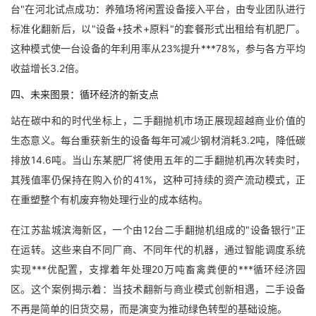
台"在河北试点成功：养殖场将闲置设备接入平台，由专业团队进行
标准化翻新后，以"设备+技术+原料"的套餐形式出租给有机肥厂。
这种模式使一台设备的年利用率从23%提升***78%，参与各方平均
收益增长3.2倍。
四、未来图景：循环经济的新支点
站在碳中和的时代坐标上，二手翻抛机市场正展现超越商业价值的
生态意义。每台重获新生的设备每年可减少钢材消耗3.2吨，降低碳
排放14.6吨。当山东某肥厂将使用五年的二手翻抛机再次转卖时，
其残值率仍保持在购入价的41%，这种可持续的资产流动模式，正
在重塑整个有机废弃物处理行业的成本结构。
在江苏盐城滨海新区，一个由12台二手翻抛机组成的"设备银行"正
在运转。这些来自不同厂商、不同年代的机器，通过智能调度系统
实现***优配置，支撑着年处理20万吨畜禽粪便的***循环经济园
区。这个案例揭示着：当技术翻新与商业模式创新相遇，二手设备
不再是简单的旧货交易，而是演变为推动绿色转型的基础设施。