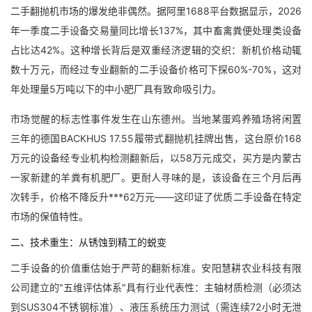
二手翻抛机市场的爆发绝非偶然。据阿里1688平台数据显示，2026
年一季度二手设备交易量同比增长137%，其中畜禽粪便处理类设备
占比达42%。这种增长背后是双重经济逻辑的交织：新机价格动辄
数十万元，而经过专业翻新的二手设备价格可下探60%-70%，这对
年处理量5万吨以下的中小肥厂具有致命吸引力。
市场觉醒的标志性事件发生在山东德州。当地某蛋鸡养殖场将闲置
三年的德国BACKHUS 17.55履带式翻抛机挂牌出售，这台原价168
万元的设备经专业机构检测翻新后，以58万元成交，买方是内蒙古
一家新建的羊粪有机肥厂。更耐人寻味的是，该设备在三个月后再
次转手，价格不降反升***62万元——这印证了优质二手设备在特定
市场的保值特性。
二、技术重生：从锈蚀到精工的蜕变
二手设备的价值重估始于严苛的翻新标准。安阳慧耕农业科技有限
公司建立的"五维评估体系"具有行业代表性：主轴材质检测（必须达
到SUS304不锈钢标准）、液压系统压力测试（需连续72小时无泄