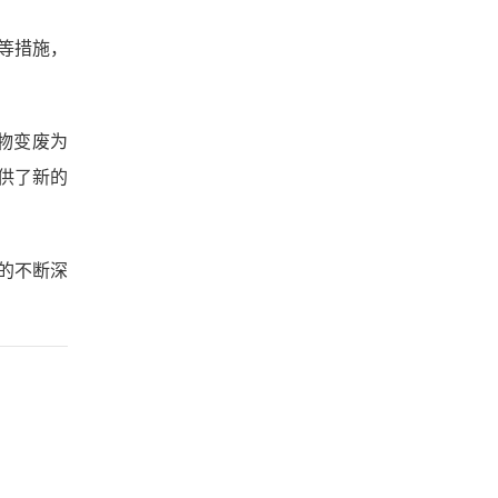
等措施，
物变废为
供了新的
的不断深