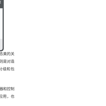
×
态美的关
则是对造
分级和包
器和控制
应用，也