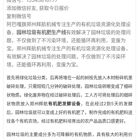
微信号：
15343816777
添加微信好友, 获取今日报价
复制微信号
阿巴嘎旗郑州辉航机械专注生产的有机垃圾资源化处理设
备，
园林垃圾有机肥生产线
有效解决了园林垃圾的处理问
题，不仅做到了不污染环境，还能循环再利用，变废为
宝。郑州辉航机械专注生产的有机垃圾资源化处理设备，
有效解决了园林垃圾的处理问题，不仅做到了不污染环
境，还能循环再利用，变废为宝。
首先将绿化垃圾分类，后再将堆在一起的树枝先放入木材粉碎机里
破碎处理，只需短短几分钟的破碎处理，园林垃圾转眼变成了细碎
状物质。绿化废弃物在经过破碎处理后，工人方可将处理后的细碎
状物质放入郑州辉航
有
机肥发酵设备
，在此经过2到5天的发酵
后，园林垃圾就可以变成上好的有机肥了。制作完成的有机肥料送
往各个有机农场，经过有机肥料培育出的农产品品质口感更好。
园林垃圾的主要成分多为可降解的有机物质，具有极大的利用价